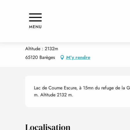
Aller
Accueil
LAC DE COUME ESCURE
au
contenu
principal
LAC DE COUME ESCURE
MENU
PATRIMOINE NATUREL
LACS
Altitude : 2132m
65120 Barèges
M'y rendre
Description
Lac de Coume Escure, à 15mn du refuge de la Glè
m. Altitude 2132 m.
Localisation