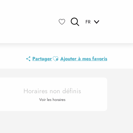
FR
Recherche
Voir les favoris
Ajouter aux favoris
Partager
Ajouter à mes favoris
Ouverture et coordonnée
Horaires non définis
Voir les horaires