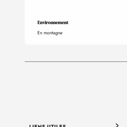
Environnement
Environnement
En montagne
LIENS UTILES