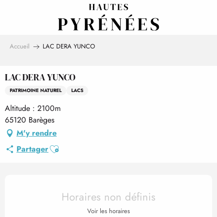
Aller
au
contenu
principal
Accueil
LAC DERA YUNCO
LAC DERA YUNCO
PATRIMOINE NATUREL
LACS
Altitude : 2100m
65120 Barèges
M'y rendre
Ajouter aux favoris
Partager
Ouverture et coordonnées
Horaires non définis
Voir les horaires