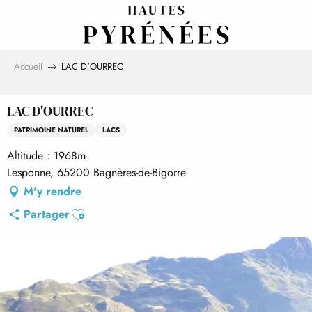
Aller
au
contenu
principal
Accueil
LAC D'OURREC
LAC D'OURREC
PATRIMOINE NATUREL
LACS
Altitude : 1968m
Lesponne, 65200 Bagnères-de-Bigorre
M'y rendre
Ajouter aux favoris
Partager