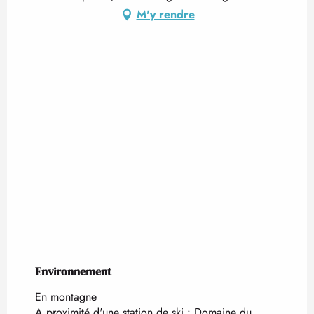
M'y rendre
Environnement
Environnement
En montagne
A proximité d'une station de ski :
Domaine du