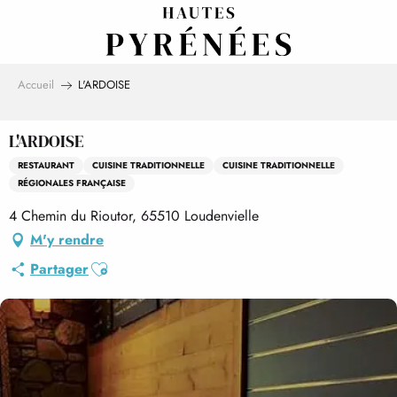
Aller
au
contenu
principal
Accueil
L'ARDOISE
L'ARDOISE
RESTAURANT
CUISINE TRADITIONNELLE
CUISINE TRADITIONNELLE
RÉGIONALES FRANÇAISE
4 Chemin du Rioutor, 65510 Loudenvielle
M'y rendre
Ajouter aux favoris
Partager