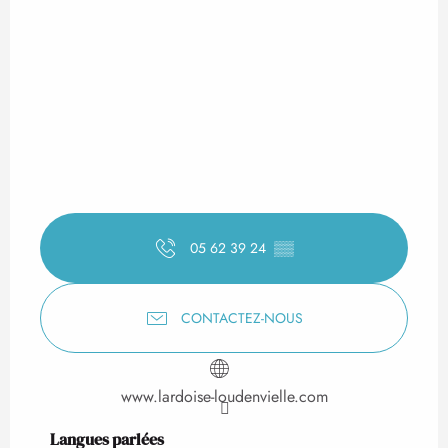
05 62 39 24
▒▒
CONTACTEZ-NOUS
www.lardoise-loudenvielle.com
Langues parlées
Langues parlées