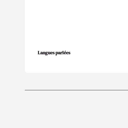
Langues parlées
Langues parlées