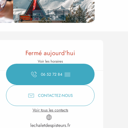
Ouverture et coordonnée
Fermé aujourd'hui
Voir les horaires
06 52 72 84
▒▒
CONTACTEZ-NOUS
Voir tous les contacts
lechaletdespisteurs.fr