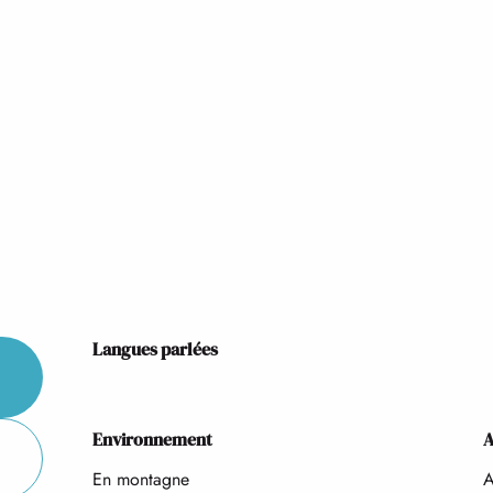
Langues parlées
Langues parlées
Environnement
Environnement
A
A
En montagne
A