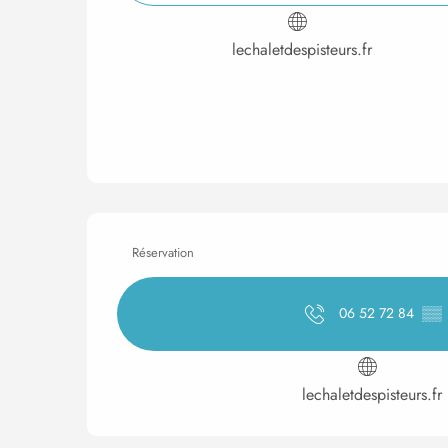
lechaletdespisteurs.fr
Réservation
06 52 72 84
▒▒
lechaletdespisteurs.fr