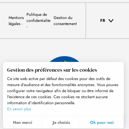
Politique de
Mentions
Gestion du
confidentialite
FR
légales
consentement
Gestion des préférences sur les cookies
Ce site web active par défaut des cookies pour des outils de
mesure d'audience et des fonctionnalités anonymes. Vous pouvez
configurer votre navigateur afin de bloquer ou être informé de
l'existence de ces cookies. Ces cookies ne stockent aucune
information d’identification personnelle.
© Tourisme Hautes-Pyrénées
En savoir plus
FR
MENU
Non merci
Je choisis
Ok pour moi
Recherche
Voir les favoris
Pour évaluer si notre site est optimisé et répond à vos attentes, nous mesurons notre audience en utilisant des solutions spécialisées. Toutes les informations collectées par ces cookies sont agrégées et donc anonymisées.
Ces cookies peuvent être mis en place au sein de notre site Web par nos partenaires publicitaires. Ils peuvent être utilisés par ces sociétés pour établir un profil de vos intérêts et vous proposer des publicités pertinentes sur d'autres sites Web. Ils ne stockent pas directement des données personnelles, mais sont basés sur l'identification unique de votre navigateur et de votre appareil Internet. Si vous n'autorisez pas ces cookies, votre publicité sera moins ciblée.
Permet d'analyser les statistiques de consultation de notre site.