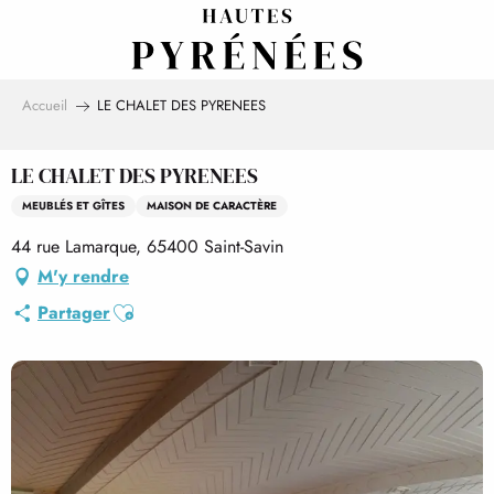
Aller
au
contenu
principal
Accueil
LE CHALET DES PYRENEES
LE CHALET DES PYRENEES
MEUBLÉS ET GÎTES
MAISON DE CARACTÈRE
44 rue Lamarque, 65400 Saint-Savin
M'y rendre
Ajouter aux favoris
Partager