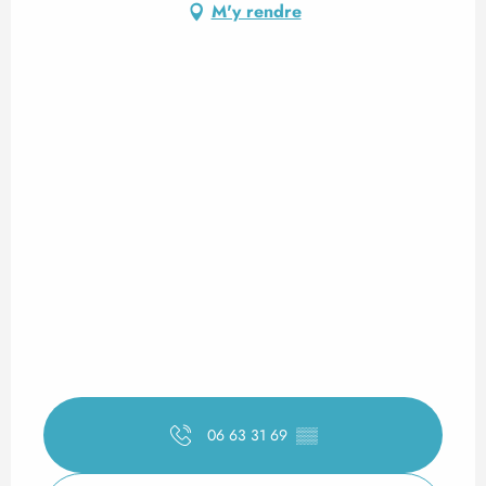
M'y rendre
06 63 31 69
▒▒