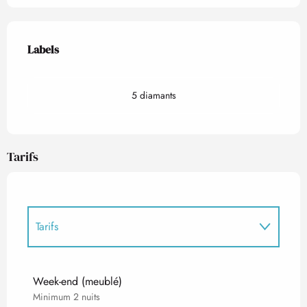
Offres de prestations
Labels
Labels
5 diamants
Tarifs
Tarifs
Tarifs 2027
Week-end (meublé)
Minimum 2 nuits