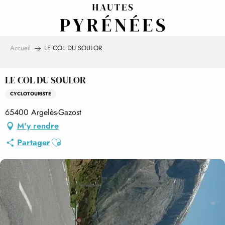
Aller
au
contenu
principal
Accueil
LE COL DU SOULOR
LE COL DU SOULOR
CYCLOTOURISTE
65400 Argelès-Gazost
M'y rendre
Ajouter aux favoris
Partager