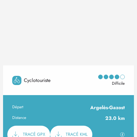
Cyclotouriste
Difficile
Départ
Argelès-Gazost
Informations pratiques
Distance
23.0 km
Documentation
SECTI
TRACÉ GPX
TRACÉ KML