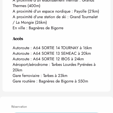
A proximité d'un établissement thermal :
Grands
Thermes
(400m)
A proximité d'un espace nordique :
Payolle
(21km)
A proximité d'une station de ski :
Grand Tourmalet
/ La Mongie
(26km)
En ville :
Bagnères de Bigorre
Accès
Accès
Autoroute : A64 SORTIE 14 TOURNAY à 16km
Autoroute : A64 SORTIE 13 SEMEAC à 20km
Autoroute : A64 SORTIE 12 IBOS à 24km
Aéroport/aérodrome : Tarbes Lourdes Pyrénées à
20km
Gare ferroviaire : Tarbes à 23km
Gare routière : Bagnères de Bigorre à 550m
Réservation