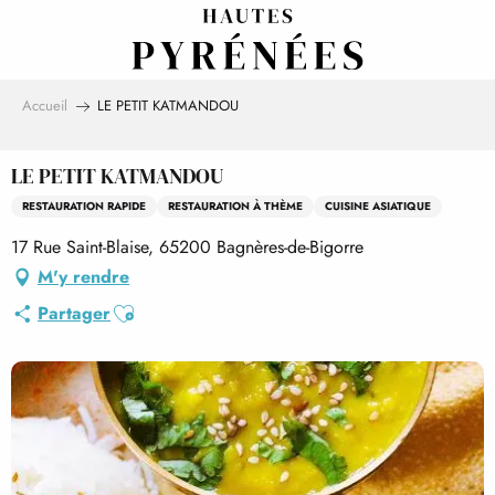
Aller
au
contenu
principal
Accueil
LE PETIT KATMANDOU
LE PETIT KATMANDOU
RESTAURATION RAPIDE
RESTAURATION À THÈME
CUISINE ASIATIQUE
17 Rue Saint-Blaise, 65200 Bagnères-de-Bigorre
M'y rendre
Ajouter aux favoris
Partager