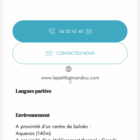
06 02 42 40
▒▒
CONTACTEZ-NOUS
www.lepetitkatmandou.com
Langues parlées
Langues parlées
Environnement
Environnement
A proximité d'un centre de balnéo :
Aquensis
(140m)