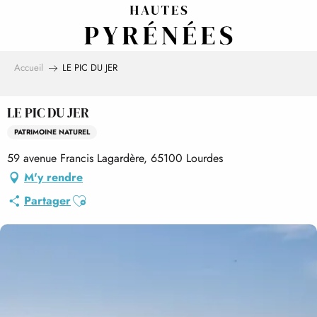
Aller
au
contenu
principal
Accueil
LE PIC DU JER
LE PIC DU JER
PATRIMOINE NATUREL
59 avenue Francis Lagardère, 65100 Lourdes
M'y rendre
Ajouter aux favoris
Partager