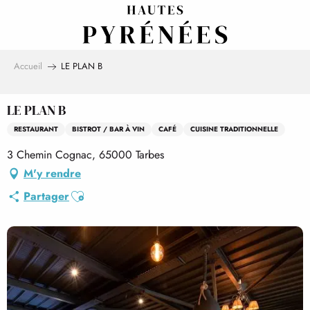
Aller
au
contenu
principal
Accueil
LE PLAN B
LE PLAN B
RESTAURANT
BISTROT / BAR À VIN
CAFÉ
CUISINE TRADITIONNELLE
3 Chemin Cognac, 65000 Tarbes
M'y rendre
Ajouter aux favoris
Partager