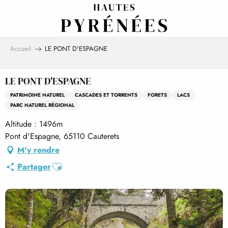
Aller
au
contenu
principal
Accueil
LE PONT D'ESPAGNE
LE PONT D'ESPAGNE
PATRIMOINE NATUREL
CASCADES ET TORRENTS
FORETS
LACS
PARC NATUREL RÉGIONAL
Altitude : 1496m
Pont d'Espagne, 65110 Cauterets
M'y rendre
Ajouter aux favoris
Partager