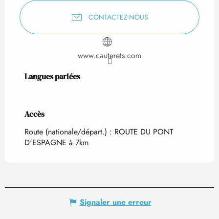
CONTACTEZ-NOUS
www.cauterets.com
Langues parlées
Langues parlées
Accès
Accès
Route (nationale/départ.) : ROUTE DU PONT
D'ESPAGNE à 7km
Signaler une erreur