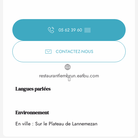
05 62 39 60
▒▒
CONTACTEZ-NOUS
restaurantlembrun.eatbu.com
Langues parlées
Langues parlées
Environnement
Environnement
En ville :
Sur le Plateau de Lannemezan