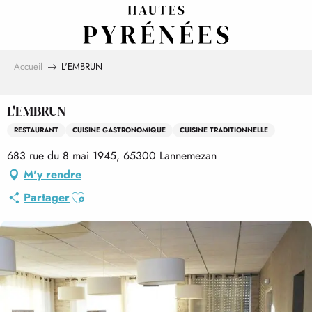
Aller
au
contenu
principal
Accueil
L'EMBRUN
L'EMBRUN
RESTAURANT
CUISINE GASTRONOMIQUE
CUISINE TRADITIONNELLE
683 rue du 8 mai 1945, 65300 Lannemezan
M'y rendre
Ajouter aux favoris
Partager