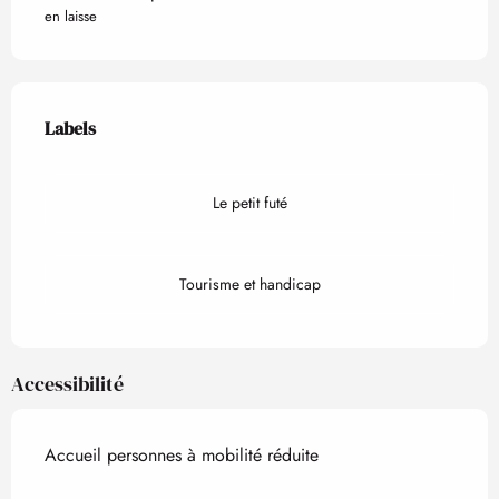
en laisse
Offres de prestations
Labels
Labels
Le petit futé
Tourisme et handicap
Accessibilité
Accueil personnes à mobilité réduite