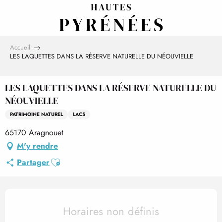
Aller
au
contenu
principal
Accueil
LES LAQUETTES DANS LA RÉSERVE NATURELLE DU NÉOUVIELLE
LES LAQUETTES DANS LA RÉSERVE NATURELLE DU
NÉOUVIELLE
PATRIMOINE NATUREL
LACS
65170 Aragnouet
M'y rendre
Ajouter aux favoris
Partager
Ouverture et coordonnées
Horaires non définis