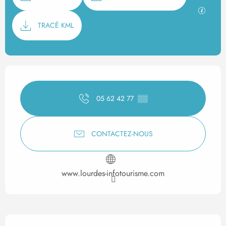
SECTI
TRACÉ KML
Ouverture et coordonnées
05 62 42 77
▒▒
CONTACTEZ-NOUS
www.lourdes-infotourisme.com