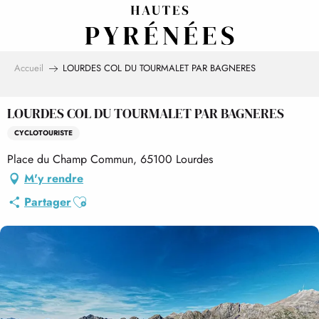
Aller
au
contenu
principal
Accueil
LOURDES COL DU TOURMALET PAR BAGNERES
LOURDES COL DU TOURMALET PAR BAGNERES
CYCLOTOURISTE
Place du Champ Commun, 65100 Lourdes
M'y rendre
Ajouter aux favoris
Partager