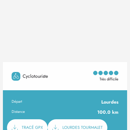
Cyclotouriste
Très difficile
Départ
Lourdes
Informations pratiques
Distance
100.0 km
Documentation
TRACÉ GPX
LOURDES TOURMALET