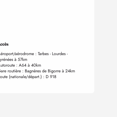
ccès
ccès
éroport/aérodrome : Tarbes - Lourdes -
yrénées à 57km
utoroute : A64 à 40km
are routière : Bagnères de Bigorre à 24km
oute (nationale/départ.) : D 918