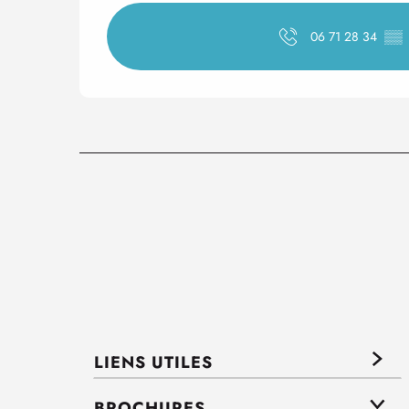
06 71 28 34
▒▒
LIENS UTILES
BROCHURES