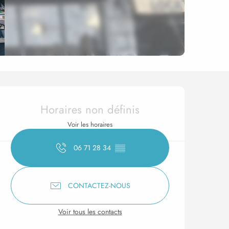
Ouverture et coordonnée
Horaires non définis
Voir les horaires
06 71 28 34
▒▒
CONTACTEZ-NOUS
Voir tous les contacts