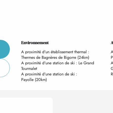
Environnement
Environnement
A
A
A proximité d'un établissement thermal :
A
Thermes de Bagnères de Bigorre
(24km)
P
A proximité d'une station de ski :
Le Grand
A
Tourmalet
G
A proximité d'une station de ski :
R
Payolle
(20km)