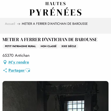
Aller
au
contenu
principal
Accueil
METIER A FERRER D'ANTICHAN DE BAROUSSE
METIER A FERRER D'ANTICHAN DE BAROUSSE
PETIT PATRIMOINE RURAL
NON CLASSÉ
XIXE SIÈCLE
65370 Antichan
M'y rendre
Ajouter aux favoris
Partager