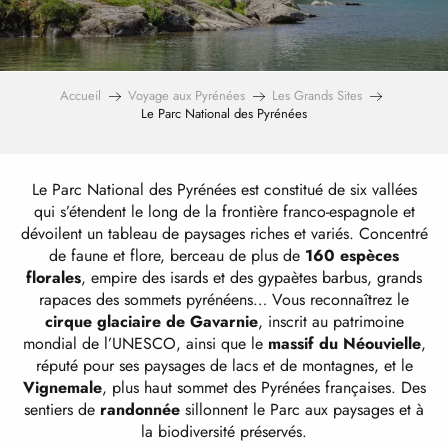
Accueil
Voyage aux Pyrénées
Les Grands Sites
Le Parc National des Pyrénées
Le Parc National des Pyrénées est constitué de six vallées
qui s’étendent le long de la frontière franco-espagnole et
dévoilent un tableau de paysages riches et variés. Concentré
de faune et flore, berceau de plus de
160 espèces
florales
, empire des isards et des gypaètes barbus, grands
rapaces des sommets pyrénéens… Vous reconnaîtrez le
cirque glaciaire de Gavarnie
, inscrit au patrimoine
mondial de l’UNESCO, ainsi que le
massif du Néouvielle
,
réputé pour ses paysages de lacs et de montagnes, et le
Vignemale
, plus haut sommet des Pyrénées françaises. Des
sentiers de
randonnée
sillonnent le Parc aux paysages et à
la biodiversité préservés.