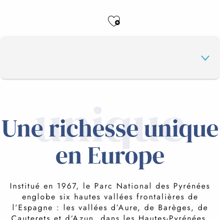
Ajouter aux favo
unique
UNE RICHESSE UNIQUE EN EUROPE
Une richesse unique
DESTINATION PLEIN AIR
en Europe
LES ACTIVITÉS
Institué en 1967, le Parc National des Pyrénées
englobe six hautes vallées frontalières de
l’Espagne : les vallées d’Aure, de Barèges, de
FAQ
Cauterets et d‘Azun, dans les Hautes-Pyrénées,