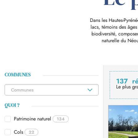
Dans les Hautes-Pyréné
lacs, témoins des âges g
biodiversité, composen
naturelle du Néou
COMMUNES
137
r
Le plus gr
QUOI ?
Patrimoine naturel
134
Cols
22