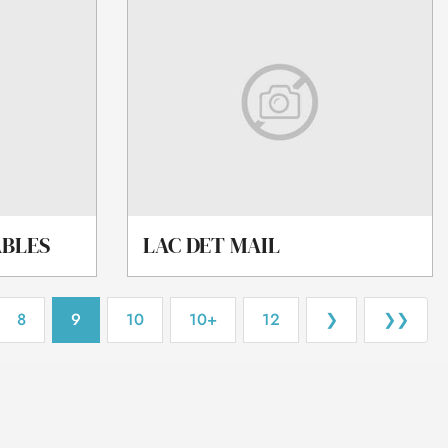
BLES
LAC DET MAIL
8
9
10
10+
12
❯
❯❯