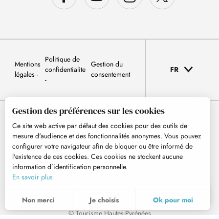
Politique de
Mentions
Gestion du
confidentialite
FR
légales
consentement
Gestion des préférences sur les cookies
Ce site web active par défaut des cookies pour des outils de
mesure d'audience et des fonctionnalités anonymes. Vous pouvez
configurer votre navigateur afin de bloquer ou être informé de
l'existence de ces cookies. Ces cookies ne stockent aucune
information d’identification personnelle.
En savoir plus
FR
MENU
Non merci
Je choisis
Ok pour moi
Recherche
Voir les favoris
© Tourisme Hautes-Pyrénées
Pour évaluer si notre site est optimisé et répond à vos attentes, nous mesurons notre audience en utilisant des solutions spécialisées. Toutes les informations collectées par ces cookies sont agrégées et donc anonymisées.
Ces cookies peuvent être mis en place au sein de notre site Web par nos partenaires publicitaires. Ils peuvent être utilisés par ces sociétés pour établir un profil de vos intérêts et vous proposer des publicités pertinentes sur d'autres sites Web. Ils ne stockent pas directement des données personnelles, mais sont basés sur l'identification unique de votre navigateur et de votre appareil Internet. Si vous n'autorisez pas ces cookies, votre publicité sera moins ciblée.
Permet d'analyser les statistiques de consultation de notre site.