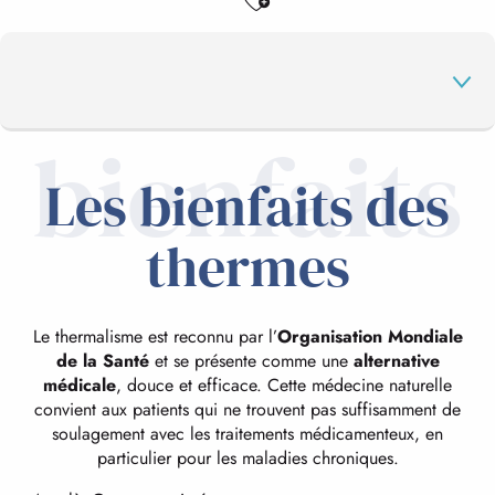
bienfaits
Les bienfaits des
LES THERMES
thermes
LES INDICATIONS THÉRAPEUTIQUES
Le thermalisme est reconnu par l’
Organisation Mondiale
INFOS PRATIQUES
de la Santé
et se présente comme une
alternative
médicale
, douce et efficace. Cette médecine naturelle
convient aux patients qui ne trouvent pas suffisamment de
ARGELÈS-GAZOST
soulagement avec les traitements médicamenteux, en
particulier pour les maladies chroniques.