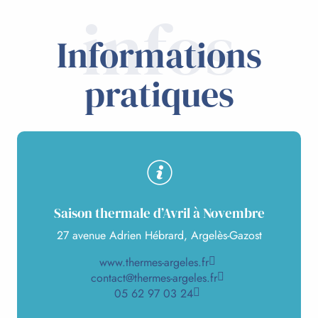
infos
Informations
pratiques
Saison thermale d’Avril à Novembre
27 avenue Adrien Hébrard, Argelès-Gazost
www.thermes-argeles.fr
contact@thermes-argeles.fr
05 62 97 03 24