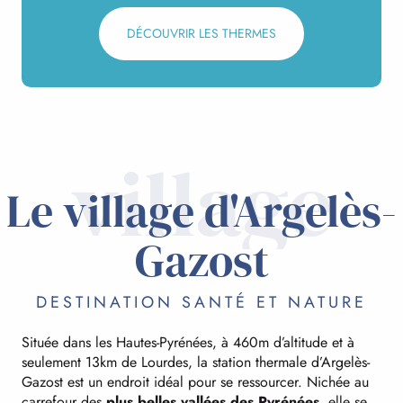
DÉCOUVRIR LES THERMES
village
Le village d'Argelès-
Gazost
DESTINATION SANTÉ ET NATURE
Située dans les Hautes-Pyrénées, à 460m d’altitude et à
seulement 13km de Lourdes, la station thermale d’Argelès-
Gazost est un endroit idéal pour se ressourcer. Nichée au
carrefour des
plus belles vallées des Pyrénées
, elle se