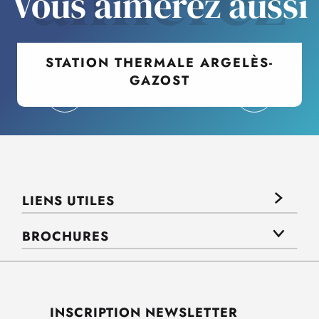
aimerez
Vous aimerez aussi
STATION THERMALE ARGELÈS-
GAZOST
LIENS UTILES
BROCHURES
INSCRIPTION NEWSLETTER