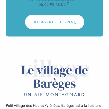
05.62.92.68.02
DÉCOUVRIR LES THERMES
village
Le village de
Barèges
UN AIR MONTAGNARD
Petit village des Hautes-Pyrénées, Barèges est à la fois une