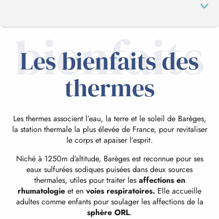
bienfaits
Les bienfaits des
LES THERMES
thermes
LES INDICATIONS THÉRAPEUTIQUES
Les thermes associent l’eau, la terre et le soleil de Barèges,
INFOS PRATIQUES
la station thermale la plus élevée de France, pour revitaliser
le corps et apaiser l’esprit.
Niché à 1250m d’altitude, Barèges est reconnue pour ses
BARÈGES-BARZUN
eaux sulfurées sodiques puisées dans deux sources
thermales, utiles pour traiter les
affections en
rhumatologie
et en
voies respiratoires.
Elle accueille
adultes comme enfants pour soulager les affections de la
sphère O
RL
.