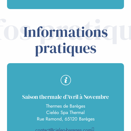
fos pratiq
Informations
pratiques
Saison thermale d’Avril à Novembre
Thermes de Barèges
Cieléo Spa Thermal
Rue Ramond, 65120 Barèges
contact@cieleo-bareges.com