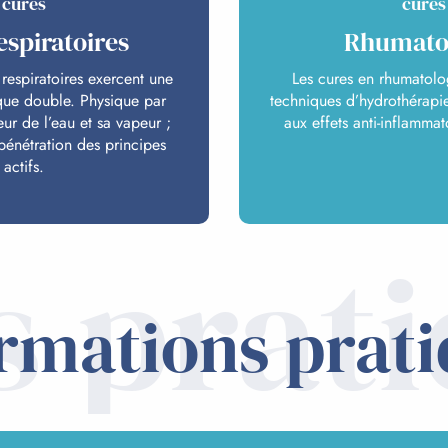
cures
cures
espiratoires
Rhumato
 respiratoires exercent une
Les cures en rhumatolo
que double. Physique par
techniques d’hydrothérapi
eur de l’eau et sa vapeur ;
aux effets anti-inflammat
pénétration des principes
actifs.
s prat
rmations prat