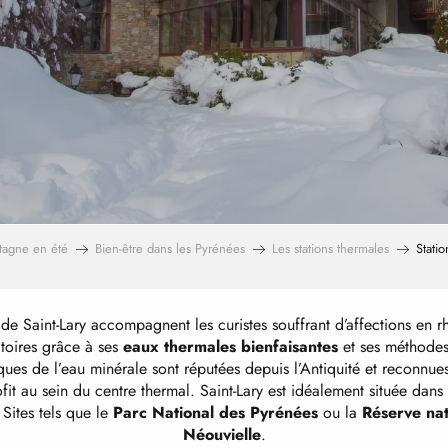
tagne en été
Bien-être dans les Pyrénées
Les stations thermales
Statio
 de Saint-Lary accompagnent les curistes souffrant d’affections en r
atoires grâce à ses
eaux thermales bienfaisantes
et ses méthodes
ques de l’eau minérale sont réputées depuis l’Antiquité et reconnues
fit au sein du centre thermal. Saint-Lary est idéalement située dans
Sites tels que le
Parc National des Pyrénées
ou la
Réserve nat
Néouvielle
.