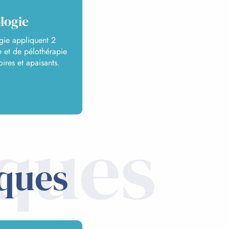
logie
gie appliquent 2
e et de pélothérapie
oires et apaisants.
iques
iques