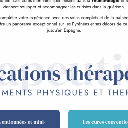
tiquité. Des cures thermales spécialisées dans la
rhumatologie
et l
viennent soulager et accompagner les curistes dans la guérison.
ompléter votre expérience avec des soins complets et de la balnéo
fre un panorama exceptionnel sur les Pyrénées et ses décors de ca
jusqu’en Espagne.
apeut
ications thérap
EMENTS PHYSIQUES ET TH
ventionnées et mini-
Les cures conventio