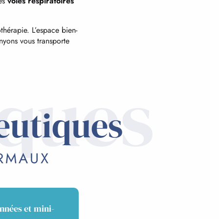
es
voies respiratoires
thérapie. L’espace bien-
nyons vous transporte
iques
eutiques
ERMAUX
nnées et mini-