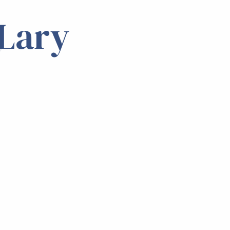
e
-Lary