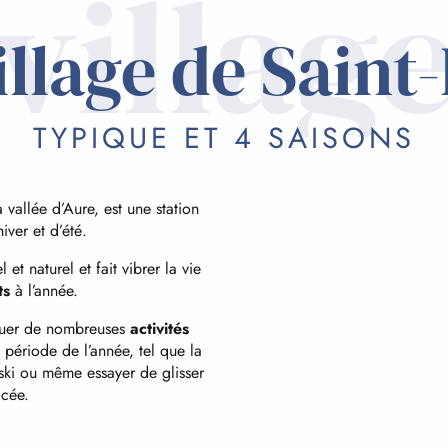
villag
illage de Saint
TYPIQUE ET 4 SAISONS
 vallée d’Aure, est une station
iver et d’été.
l et naturel et fait vibrer la vie
ts
à l’année.
tiquer de nombreuses
activités
 période de l’année, tel que la
ski ou même essayer de glisser
acée.