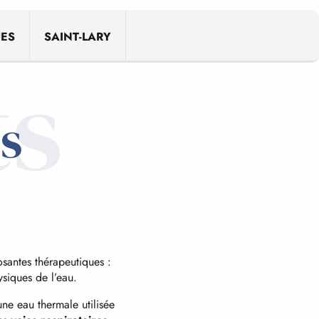
UES
SAINT-LARY
ts
es
osantes thérapeutiques :
ysiques de l’eau.
une eau thermale utilisée