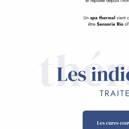
et réputée depuis l’An
Un
spa thermal
vient c
être
Sensoria Rio
of
thér
Les ind
TRAIT
Les cures con