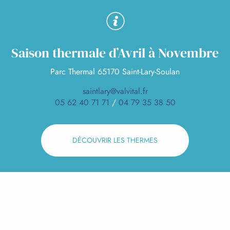
Saison thermale d’Avril à Novembre
Parc Thermal 65170 Saint-Lary-Soulan
saintlary@valvital.fr
05 62 40 71 71
/
04 79 35 38 50
DÉCOUVRIR LES THERMES