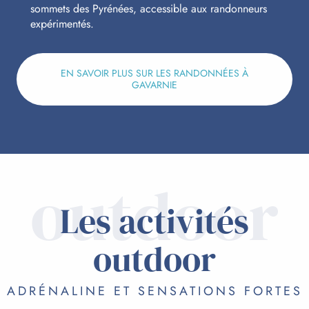
sommets des Pyrénées, accessible aux randonneurs
expérimentés.
EN SAVOIR PLUS SUR LES RANDONNÉES À
GAVARNIE
outdoor
Les activités
outdoor
ADRÉNALINE ET SENSATIONS FORTES