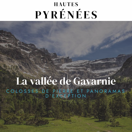
Aller
au
contenu
principal
La vallée de Gavarnie
COLOSSES DE PIERRE ET PANORAMAS
D’EXCEPTION