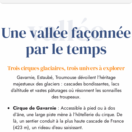
vallée
TERRE DE RANDONNÉE
Une vallée façonnée
LES ACTIVITÉS OUTDOOR
par le temps
UNE TERRE VIVANTE
Trois cirques glaciaires, trois univers à explorer
Gavarnie, Estaubé, Troumouse dévoilent l’héritage
EN VACANCES
majestueux des glaciers : cascades bondissantes, lacs
d’altitude et vastes pâturages où résonnent les sonnailles
des troupeaux.
LE CIRQUE DE GAVARNIE
Cirque de Gavarnie
: Accessible à pied ou à dos
d’âne, une large piste mène à l’hôtellerie du cirque. De
là, un sentier conduit à la plus haute cascade de France
(423 m), un rideau d’eau saisissant.