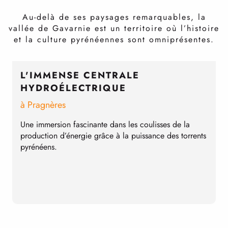
Au-delà de ses paysages remarquables, la
vallée de Gavarnie est un territoire où l’histoire
et la culture pyrénéennes sont omniprésentes.
L'IMMENSE CENTRALE
HYDROÉLECTRIQUE
e
à Pragnères
C
B
Une immersion fascinante dans les coulisses de la
e
production d’énergie grâce à la puissance des torrents
f
pyrénéens.
u
C
p
l