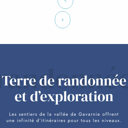
randonné
Terre de randonnée
et d’exploration
Les sentiers de la vallée de Gavarnie offrent
une infinité d’itinéraires pour tous les niveaux.