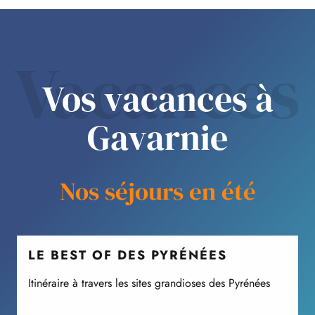
Vacances
Vos vacances à
Gavarnie
Nos séjours en été
LE BEST OF DES PYRÉNÉES
Itinéraire à travers les sites grandioses des Pyrénées
U