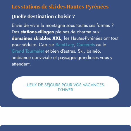
Les stations de ski des Hautes-Pyrénées
Quelle destination choisir ?
Envie de vivre la montagne sous toutes ses formes ?
Des
stations-villages
pleines de charme aux
domaines skiables XXL
, les Hautes-Pyrénées ont tout
pour séduire. Cap sur
Saint-Lary
,
Cauterets
ou le
Grand Tourmalet
et bien d’autres. Ski, balnéo,
ambiance conviviale et paysages grandioses vous y
attendent.
LIEUX DE SÉJOURS POUR VOS VACANCES
D’HIVER