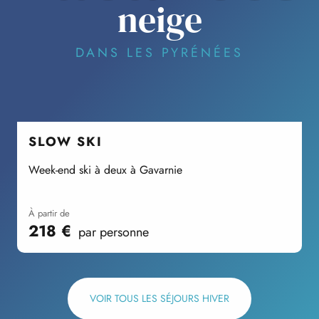
neige
DANS LES PYRÉNÉES
SLOW SKI
Week-end ski à deux à Gavarnie
S
à partir de
218
€
par personne
VOIR TOUS LES SÉJOURS HIVER