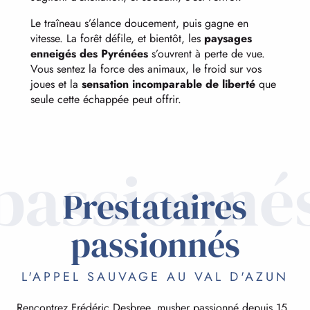
Le traîneau s’élance doucement, puis gagne en
vitesse. La forêt défile, et bientôt, les
paysages
enneigés des Pyrénées
s’ouvrent à perte de vue.
Vous sentez la force des animaux, le froid sur vos
joues et la
sensation incomparable de liberté
que
seule cette échappée peut offrir.
passionné
Prestataires
passionnés
L'APPEL SAUVAGE AU VAL D'AZUN
Rencontrez Frédéric Desbree, musher passionné depuis 15