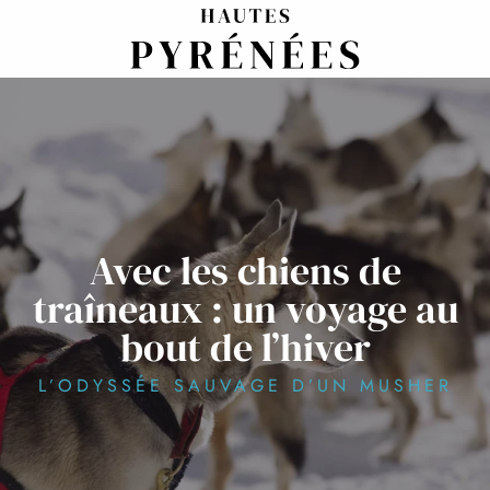
Aller
au
contenu
principal
Avec les chiens de
traîneaux : un voyage au
bout de l’hiver
L’ODYSSÉE SAUVAGE D’UN MUSHER