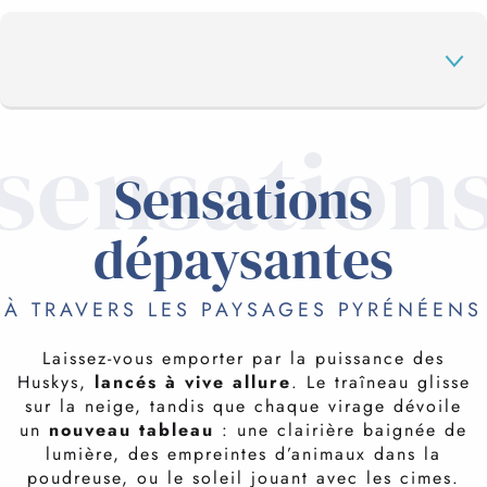
sensation
LES SITES NORDIQUES
Sensations
dépaysantes
DANS LA PEAU D’UN MUSHER
À TRAVERS LES PAYSAGES PYRÉNÉENS
PRESTATAIRES PASSIONNÉS
Laissez-vous emporter par la puissance des
POUR PETITS ET GRANDS
Huskys,
lancés à vive allure
. Le traîneau glisse
ACTIVITÉS LIÉES
sur la neige, tandis que chaque virage dévoile
Cette parenthèse d’évasion garantit adrénaline,
un
nouveau tableau
: une clairière baignée de
enchantement et harmonie avec la grandeur des
lumière, des empreintes d’animaux dans la
paysages. À vivre ensemble en famille pour des
poudreuse, ou le soleil jouant avec les cimes.
souvenirs gravés à jamais.