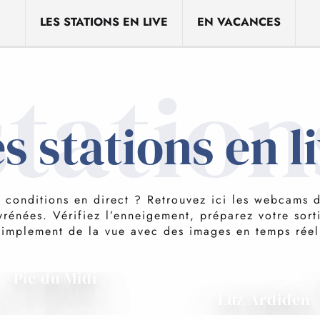
LES STATIONS EN LIVE
EN VACANCES
station
s stations en l
s conditions en direct ? Retrouvez ici les webcams 
rénées. Vérifiez l’enneigement, préparez votre sort
simplement de la vue avec des images en temps réel
Pic du Midi
Luz Ardiden