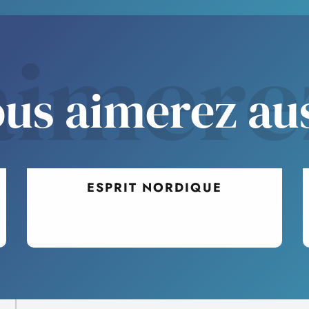
aimere
us aimerez au
ESPRIT NORDIQUE