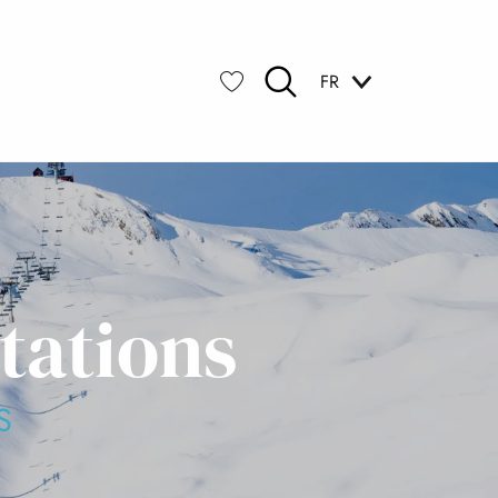
FR
Recherche
Voir les favoris
tations
S