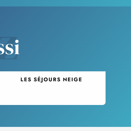
z
ssi
LES SÉJOURS NEIGE