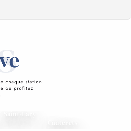
s
ive
de chaque station
ie ou profitez
.
Saint-Lary
Cauterets