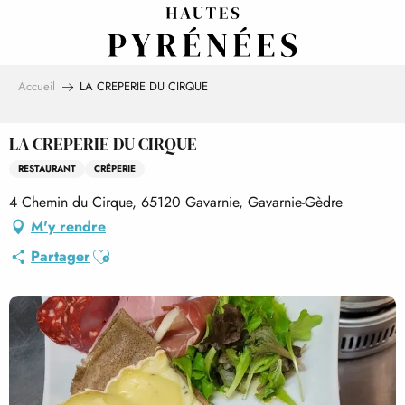
Aller
au
contenu
principal
Accueil
LA CREPERIE DU CIRQUE
LA CREPERIE DU CIRQUE
RESTAURANT
CRÊPERIE
4 Chemin du Cirque, 65120 Gavarnie, Gavarnie-Gèdre
M'y rendre
Ajouter aux favoris
Partager