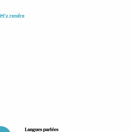
M'y rendre
Langues parlées
Langues parlées