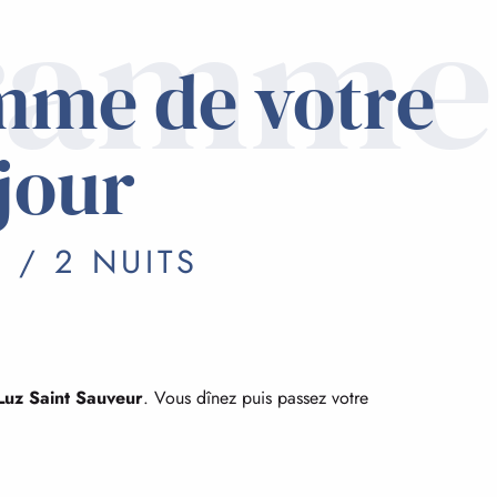
ramme
mme de votre
jour
 / 2 NUITS
Luz Saint Sauveur
. Vous dînez puis passez votre