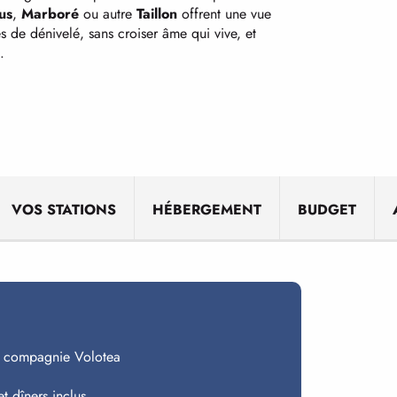
us
,
Marboré
ou autre
Taillon
offrent une vue
s de dénivelé, sans croiser âme qui vive, et
.
VOS STATIONS
HÉBERGEMENT
BUDGET
 la compagnie Volotea
t dîners inclus