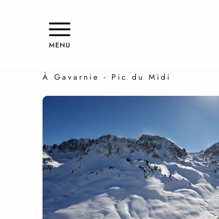
Aller
au
contenu
Expériences wahou !
principal
MENU
LE GRAND BLANC
À Gavarnie - Pic du Midi