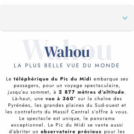
Wahou
Wahou
LE PANORAMA
LA PLUS BELLE VUE DU MONDE
VISITER LE PIC DU MIDI
Le
téléphérique du Pic du Midi
embarque ses
passagers, pour un voyage spectaculaire,
EN VACANCES
jusqu’au sommet, à
2 877 mètres d’altitude
.
Là-haut, une
vue à 360°
sur la chaîne des
Pyrénées, les grandes plaines du Sud-ouest et
les contreforts du Massif Central s’offre à vous.
FAQ
Le spectacle est unique, le panorama
exceptionnel. Le Pic du Midi se vante aussi
d’abriter un
observatoire précieux
pour les