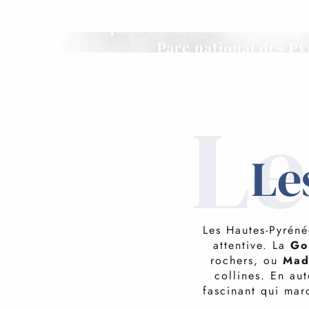
Cirque de Gavarnie
Parc national des P
Le
Le
Les Hautes-Pyrénée
attentive. La
Gou
rochers, ou
Mad
collines. En au
fascinant qui mar