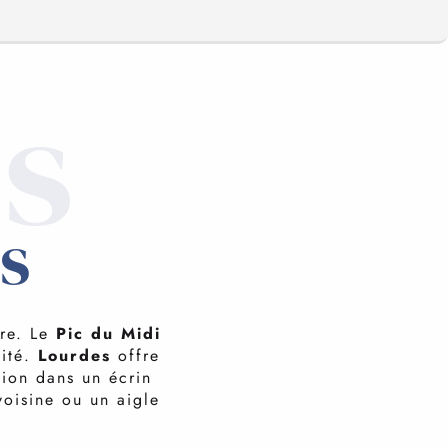
es
s
ure. Le
Pic du Midi
vité.
Lourdes
offre
ion dans un écrin
voisine ou un aigle