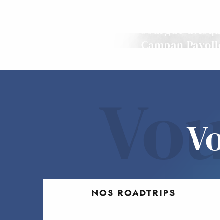
Gourgue d'Asq
Campan Payoll
Vou
Vo
NOS ROADTRIPS