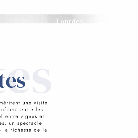
t
naturelle du Néouvielle
Sanctuaires de
Lourdes
tes
tes
méritent une visite
ufilent entre les
l entre vignes et
es, un spectacle
 la richesse de la