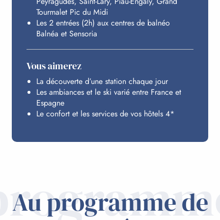
Peyragudes, Saint-Lary, Piau-Engaly, Grand
VOS CENTRES DE BALNÉO
Tourmalet Pic du Midi
Les 2 entrées (2h) aux centres de balnéo
Balnéa et Sensoria
HÉBERGEMENTS
Vous aimerez
BUDGET
La découverte d’une station chaque jour
Les ambiances et le ski varié entre France et
Espagne
Le confort et les services de vos hôtels 4*
programm
Au programme de