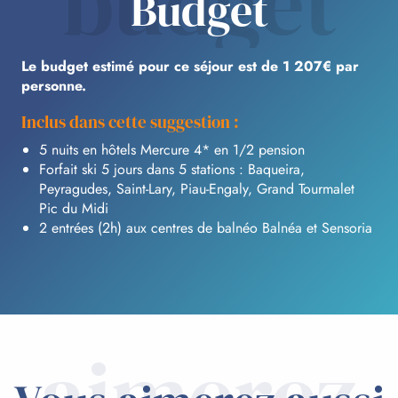
budget
Budget
Le budget estimé pour ce séjour est de 1 207€ par
personne.
Inclus dans cette suggestion :
5 nuits en hôtels Mercure 4* en 1/2 pension
Forfait ski 5 jours dans 5 stations : Baqueira,
Peyragudes, Saint-Lary, Piau-Engaly, Grand Tourmalet
Pic du Midi
2 entrées (2h) aux centres de balnéo Balnéa et Sensoria
aimerez