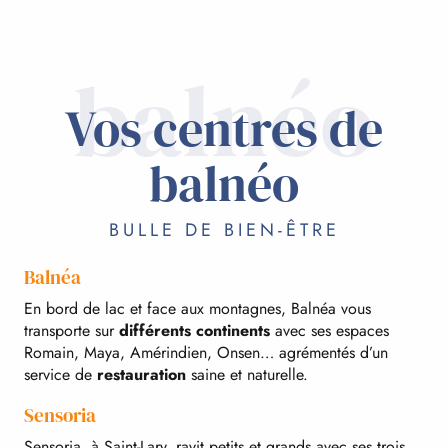
balnéo
Vos centres de
balnéo
BULLE DE BIEN-ÊTRE
Balnéa
En bord de lac et face aux montagnes, Balnéa vous
transporte sur
différents continents
avec ses espaces
Romain, Maya, Amérindien, Onsen… agrémentés d’un
service de
restauration
saine et naturelle.
Sensoria
Sensoria, à Saint-Lary, ravit petits et grands avec ses trois