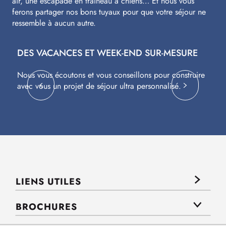
air, une escapade en traîneau à chiens… Et nous vous
ferons partager nos bons tuyaux pour que votre séjour ne
ressemble à aucun autre.
DES VACANCES ET WEEK-END SUR-MESURE
S
Nous vous écoutons et vous conseillons pour construire
Av
avec vous un projet de séjour ultra personnalisé.
co
LIENS UTILES
BROCHURES