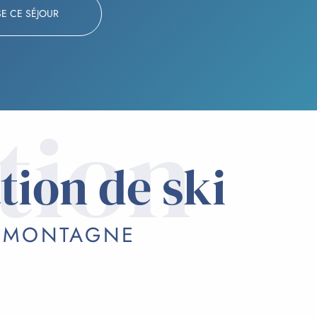
SE CE SÉJOUR
tion
tion de ski
T MONTAGNE