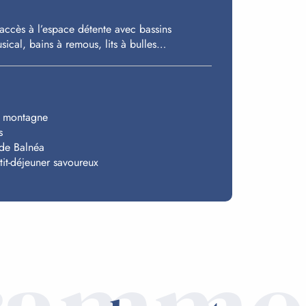
 accès à l’espace détente avec bassins
ical, bains à remous, lits à bulles…
e montagne
s
 de Balnéa
it-déjeuner savoureux