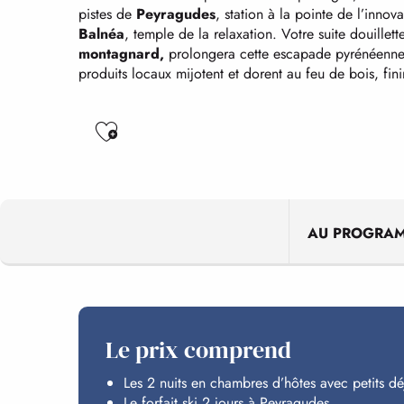
pistes de
Peyragudes
, station à la pointe de l’inno
Balnéa
, temple de la relaxation. Votre suite douill
montagnard,
prolongera cette escapade pyrénéenne r
produits locaux mijotent et dorent au feu de bois, fini
Ajouter aux favoris
AU PROGRA
Le prix comprend
Les 2 nuits en chambres d’hôtes avec petits dé
Le forfait ski 2 jours à Peyragudes