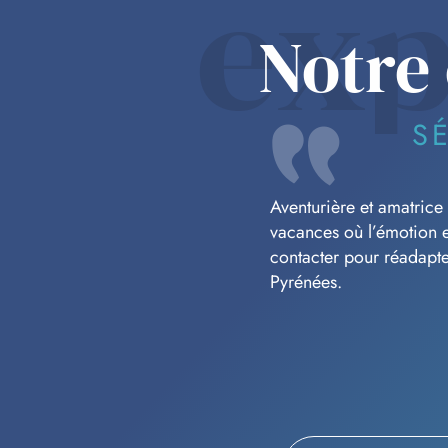
exp
Notre
S
Aventurière et amatrice 
vacances où l’émotion e
contacter pour réadapte
Pyrénées.