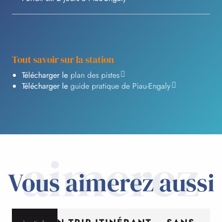
Tout savoir sur la station
Télécharger le
plan des pistes
Télécharger le
guide pratique de Piau-Engaly
aimerez
Vous aimerez aussi