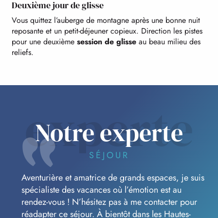
Deuxième jour de glisse
Vous quittez l’auberge de montagne après une bonne nuit
reposante et un petit-déjeuner copieux. Direction les pistes
pour une deuxième
session de glisse
au beau milieu des
reliefs.
experte
Notre experte
SÉJOUR
Aventurière et amatrice de grands espaces, je suis
spécialiste des vacances où l’émotion est au
rendez-vous ! N’hésitez pas à me contacter pour
réadapter ce séjour. À bientôt dans les Hautes-