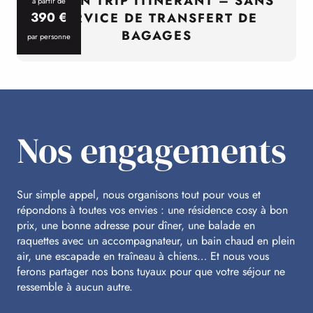
CYCL’N TRIP ITINÉRANT – SANS
à partir de
390
€
SERVICE DE TRANSFERT DE
BAGAGES
par personne
p
Nos engagements
Sur simple appel, nous organisons tout pour vous et
répondons à toutes vos envies : une résidence cosy à bon
prix, une bonne adresse pour dîner, une balade en
raquettes avec un accompagnateur, un bain chaud en plein
air, une escapade en traîneau à chiens… Et nous vous
ferons partager nos bons tuyaux pour que votre séjour ne
ressemble à aucun autre.