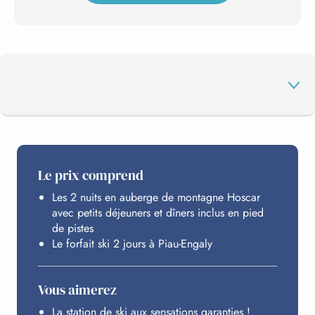
AU PROGRAMME
Le prix comprend
Les 2 nuits en auberge de montagne Hoscar
PIAU-ENGALY
avec petits déjeuners et dîners inclus en pied
de pistes
Le forfait ski 2 jours à Piau-Engaly
HÉBERGEMENT
Vous aimerez
BUDGET
La station de ski aux sensations garanties !