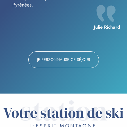
Pyrénées.
Julie Richard
JE PERSONNALISE CE SÉJOUR
station
Votre station de ski
L'ESPRIT MONTAGNE