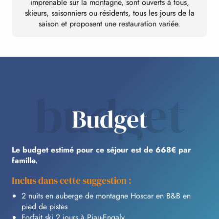
imprenable sur la montagne, sont ouverts à tous,
skieurs, saisonniers ou résidents, tous les jours de la
saison et proposent une restauration variée.
budget
Budget
Le budget estimé pour ce séjour est de 668€ par
famille.
Inclus dans cette suggestion :
2 nuits en auberge de montagne Hoscar en B&B en
pied de pistes
Forfait ski 2 jours à Piau-Engaly