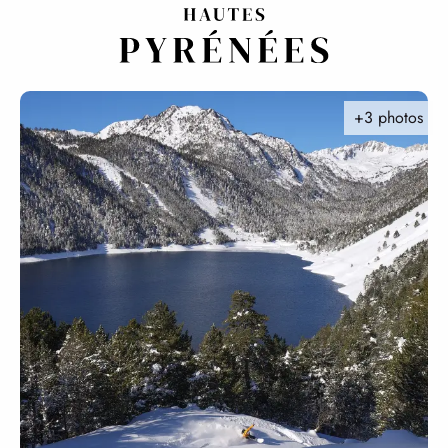
Aller
au
contenu
principal
+3 photos