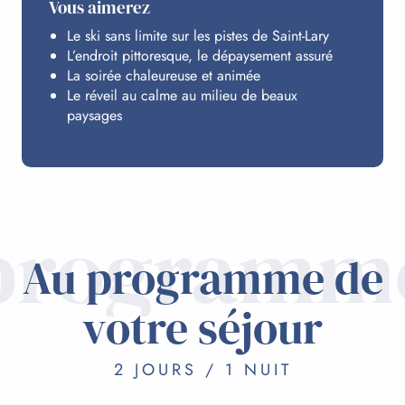
Vous aimerez
BUDGET
Le ski sans limite sur les pistes de Saint-Lary
L’endroit pittoresque, le dépaysement assuré
La soirée chaleureuse et animée
Le réveil au calme au milieu de beaux
paysages
programm
Au programme de
votre séjour
2 JOURS / 1 NUIT