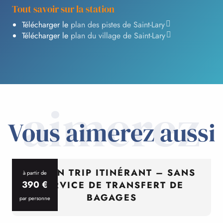
Tout savoir sur la station
Télécharger le
plan des pistes de Saint-Lary
Télécharger le
plan du village de Saint-Lary
aimerez
Vous aimerez aussi
CYCL’N TRIP ITINÉRANT – SANS
à partir de
390
€
SERVICE DE TRANSFERT DE
BAGAGES
par personne
p