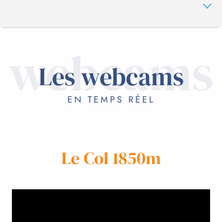
webcams
LES WEBCAMS
Les webcams
EN VACANCES
EN TEMPS RÉEL
Le Col 1850m