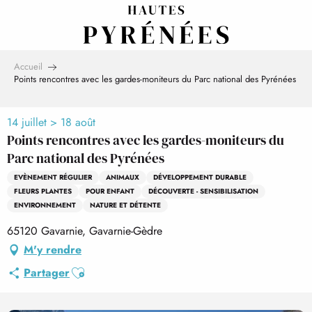
Aller
au
contenu
principal
Accueil
Points rencontres avec les gardes-moniteurs du Parc national des Pyrénées
14 juillet > 18 août
Points rencontres avec les gardes-moniteurs du
Parc national des Pyrénées
EVÈNEMENT RÉGULIER
ANIMAUX
DÉVELOPPEMENT DURABLE
FLEURS PLANTES
POUR ENFANT
DÉCOUVERTE - SENSIBILISATION
ENVIRONNEMENT
NATURE ET DÉTENTE
65120 Gavarnie, Gavarnie-Gèdre
M'y rendre
Ajouter aux favoris
Partager