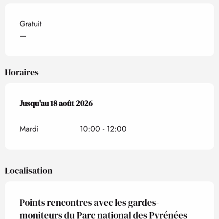
Gratuit
—
Horaires
Du
Jusqu'au
14 juillet 2026
18 août 2026
au
18 août 2026
Mardi
10:00 - 12:00
Localisation
Points rencontres avec les gardes-
moniteurs du Parc national des Pyrénées