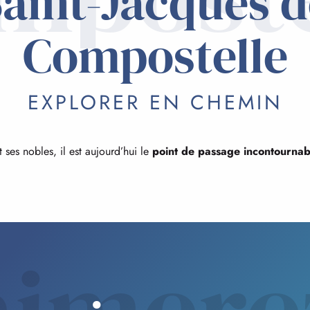
aint-Jacques d
Compostelle
EXPLORER EN CHEMIN
ses nobles, il est aujourd’hui le
point de passage incontournab
aimere