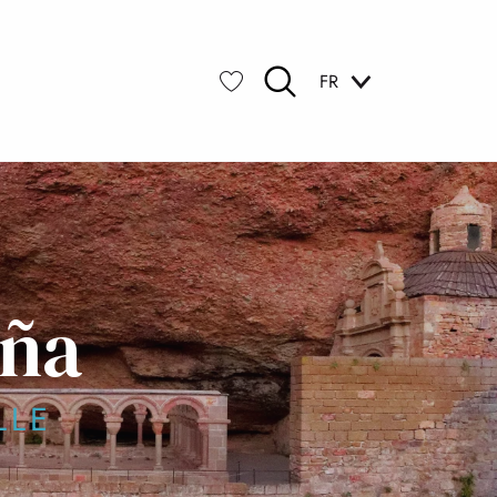
FR
Recherche
Voir les favoris
eña
LLE