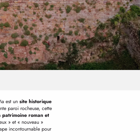
ña est un
site historique
te paroi rocheuse, cette
n
patrimoine roman et
eux » et « nouveau »
tape incontournable pour