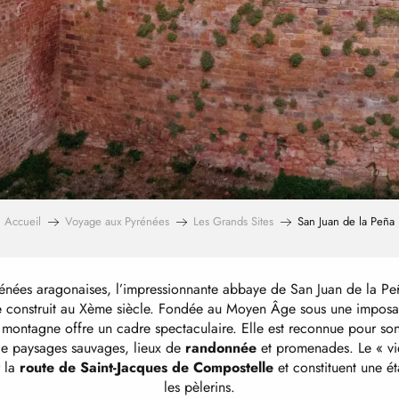
Accueil
Voyage aux Pyrénées
Les Grands Sites
San Juan de la Peña
nées aragonaises, l’impressionnante abbaye de San Juan de la Pe
e
construit au Xème siècle. Fondée au Moyen Âge sous une imposan
montagne offre un cadre spectaculaire. Elle est reconnue pour so
de paysages sauvages, lieux de
randonnée
et promenades. Le « vi
r la
route de Saint-Jacques de Compostelle
et constituent une é
les pèlerins.