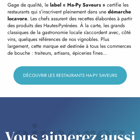
Gage de qualité, le
label « Ha-Py Saveurs »
certifie les
restaurants qui s’inscrivent pleinement dans une
démarche
locavore
. Les chefs assurent des recettes élaborées à partir
des produits des Hautes-Pyrénées. À la carte, les grands
classiques de la gastronomie locale s’accordent avec, côté
vins, quelques références de nos vignobles. Plus
largement, cette marque est destinée à tous les commerces
de bouche : traiteurs, artisans, épiceries fines…
DÉCOUVRIR LES RESTAURANTS HA-PY SAVEURS
aimerez
Vous aimerez aussi